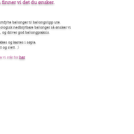
å finner vi det du ønsker.
mfylte ballonger til ballongslipp ute.
iologisk nedbrytbare ballonger så ønsker vi
 og driver god ballongpraksis.
kkes og kastes i søpla.
t og slett. ;)
 vi står for
her