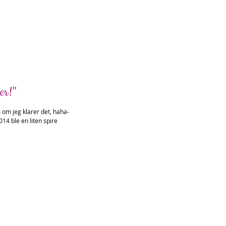
er!"
m om jeg klarer det, haha-
014 ble en liten spire