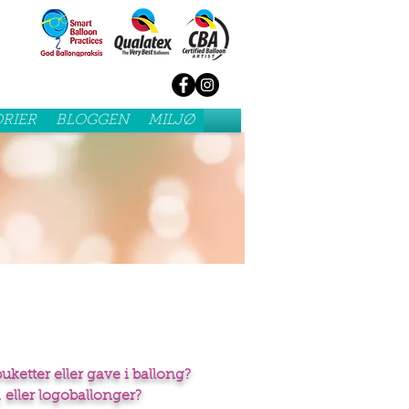
RIER
BLOGGEN
MILJØ
ketter eller gave i ballong?
 eller logoballonger?