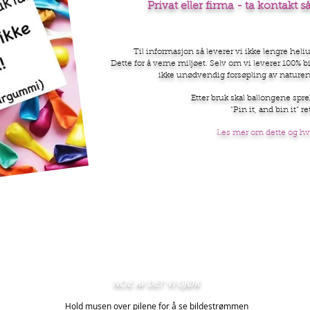
Privat eller firma - ta kontakt s
Til informasjon så leverer vi ikke lengre heliu
Dette for å verne miljøet. Selv om vi leverer 100% b
ikke unødvendig forsøpling av naturen,
Etter bruk skal ballongene spre
"Pin it, and bin it" ret
Les mer om dette og hva
NOE AV DET VI GJØR
Hold musen over pilene for å se bildestrømmen